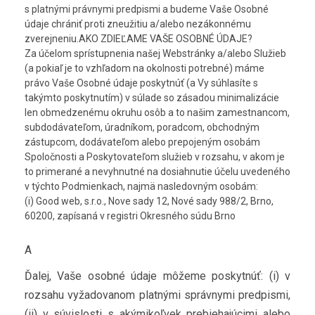
s platnými právnymi predpismi a budeme Vaše Osobné
údaje chrániť proti zneužitiu a/alebo nezákonnému
zverejneniu.AKO ZDIEĽAME VAŠE OSOBNÉ ÚDAJE?
Za účelom sprístupnenia našej Webstránky a/alebo Služieb
(a pokiaľ je to vzhľadom na okolnosti potrebné) máme
právo Vaše Osobné údaje poskytnúť (a Vy súhlasíte s
takýmto poskytnutím) v súlade so zásadou minimalizácie
len obmedzenému okruhu osôb a to našim zamestnancom,
subdodávateľom, úradníkom, poradcom, obchodným
zástupcom, dodávateľom alebo prepojeným osobám
Spoločnosti a Poskytovateľom služieb v rozsahu, v akom je
to primerané a nevyhnutné na dosiahnutie účelu uvedeného
v týchto Podmienkach, najmä nasledovným osobám:
(i) Good web, s.r.o., Nove sady 12, Nové sady 988/2, Brno,
60200, zapísaná v registri Okresného súdu Brno
A
Ďalej, Vaše osobné údaje môžeme poskytnúť: (i) v
rozsahu vyžadovanom platnými správnymi predpismi,
(ii) v súvislosti s akýmikoľvek prebiehajúcimi alebo