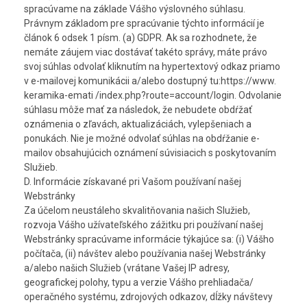
spracúvame na základe Vášho výslovného súhlasu.
Právnym základom pre spracúvanie týchto informácií je
článok 6 odsek 1 písm. (a) GDPR. Ak sa rozhodnete, že
nemáte záujem viac dostávať takéto správy, máte právo
svoj súhlas odvolať kliknutím na hypertextový odkaz priamo
v e-mailovej komunikácii a/alebo dostupný tu:https://www.
keramika-emati /index.php?route=account/login. Odvolanie
súhlasu môže mať za následok, že nebudete obdŕžať
oznámenia o zľavách, aktualizáciách, vylepšeniach a
ponukách. Nie je možné odvolať súhlas na obdŕžanie e-
mailov obsahujúcich oznámení súvisiacich s poskytovaním
Služieb.
D. Informácie získavané pri Vašom používaní našej
Webstránky
Za účelom neustáleho skvalitňovania našich Služieb,
rozvoja Vášho užívateľského zážitku pri používaní našej
Webstránky spracúvame informácie týkajúce sa: (i) Vášho
počítača, (ii) návštev alebo používania našej Webstránky
a/alebo našich Služieb (vrátane Vašej IP adresy,
geografickej polohy, typu a verzie Vášho prehliadača/
operačného systému, zdrojových odkazov, dĺžky návštevy