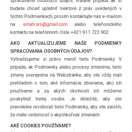
spracúvania osobných údajov, vrátane prípadu ak si
budete chcieť uplatniť niektoré z práv uvedených v
týchto Podmienkach, prosím kontaktujte nás e-mailom
na:
emati.sro@gmail.com
alebo telefonického
kontaktu na telefónnom čísle +421 911 723 902
AKO AKTUALIZUJEME NAŠE PODMIENKY
SPRACÚVANIA OSOBNÝCH ÚDAJOV?
Vyhradzujeme si právo meniť tieto Podmienky. V
prípade, ak Podmienky alebo procesy zmeníme, tieto
zmeny uverejníme na Webstránke, aby ste vždy mali
prehľadom o tom, aké informácie zbierame, ako ich
používame a za akých okolností ich môžeme
poskytnúť tretej osobe. Je dôležité, aby ste
pravidelne revidovali tieto Podmienky, aby ste zaistili,
že máte vedomosť o akýchkoľvek zmenách.
AKÉ COOKIES POUŽÍVAME?