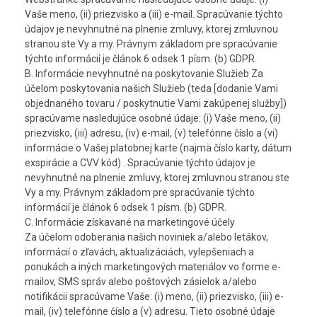
Vaše meno, (ii) priezvisko a (iii) e-mail. Spracúvanie týchto
údajov je nevyhnutné na plnenie zmluvy, ktorej zmluvnou
stranou ste Vy a my. Právnym základom pre spracúvanie
týchto informácií je článok 6 odsek 1 písm. (b) GDPR.
B. Informácie nevyhnutné na poskytovanie Služieb Za
účelom poskytovania našich Služieb (teda [dodanie Vami
objednaného tovaru / poskytnutie Vami zakúpenej služby])
spracúvame nasledujúce osobné údaje: (i) Vaše meno, (ii)
priezvisko, (iii) adresu, (iv) e-mail, (v) telefónne číslo a (vi)
informácie o Vašej platobnej karte (najmä číslo karty, dátum
exspirácie a CVV kód) . Spracúvanie týchto údajov je
nevyhnutné na plnenie zmluvy, ktorej zmluvnou stranou ste
Vy a my. Právnym základom pre spracúvanie týchto
informácií je článok 6 odsek 1 písm. (b) GDPR.
C. Informácie získavané na marketingové účely
Za účelom odoberania našich noviniek a/alebo letákov,
informácií o zľavách, aktualizáciách, vylepšeniach a
ponukách a iných marketingových materiálov vo forme e-
mailov, SMS správ alebo poštových zásielok a/alebo
notifikácii spracúvame Vaše: (i) meno, (ii) priezvisko, (iii) e-
mail, (iv) telefónne číslo a (v) adresu. Tieto osobné údaje