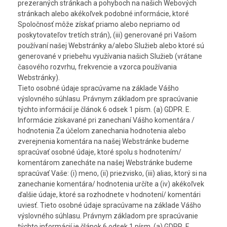
prezeraných stránkach a pohyboch na našich Webových
stránkach alebo akékoľvek podobné informácie, ktoré
Spoločnosť môže získať priamo alebo nepriamo od
poskytovateľov tretích strán), (iii) generované pri Vašom
používaní našej Webstránky a/alebo Služieb alebo ktoré sú
generované v priebehu využívania našich Služieb (vrátane
časového rozvrhu, frekvencie a vzorca používania
Webstránky).
Tieto osobné údaje spracúvame na základe Vášho
výslovného súhlasu. Právnym základom pre spracúvanie
týchto informácií je článok 6 odsek 1 písm. (a) GDPR. E.
Informácie získavané pri zanechaní Vášho komentára /
hodnotenia Za účelom zanechania hodnotenia alebo
zverejnenia komentára na našej Webstránke budeme
spracúvať osobné údaje, ktoré spolu s hodnotením/
komentárom zanecháte na našej Webstránke budeme
spracúvať Vaše: (i) meno, (ii) priezvisko, (iii) alias, ktorý si na
zanechanie komentára/ hodnotenia určíte a (iv) akékoľvek
ďalšie údaje, ktoré sa rozhodnete v hodnotení/ komentári
uviesť. Tieto osobné údaje spracúvame na základe Vášho
výslovného súhlasu. Právnym základom pre spracúvanie
týchto informácií je článok 6 odsek 1 písm. (a) GDPR. F.