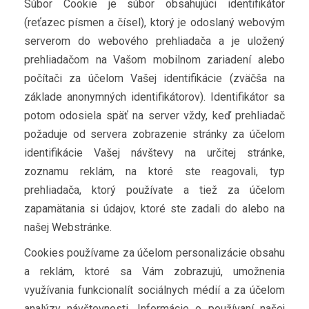
Súbor Cookie je súbor obsahujúci identifikátor
(reťazec písmen a čísel), ktorý je odoslaný webovým
serverom do webového prehliadača a je uložený
prehliadačom na Vašom mobilnom zariadení alebo
počítači za účelom Vašej identifikácie (zväčša na
základe anonymných identifikátorov). Identifikátor sa
potom odosiela späť na server vždy, keď prehliadač
požaduje od servera zobrazenie stránky za účelom
identifikácie Vašej návštevy na určitej stránke,
zoznamu reklám, na ktoré ste reagovali, typ
prehliadača, ktorý používate a tiež za účelom
zapamätania si údajov, ktoré ste zadali do alebo na
našej Webstránke.
Cookies používame za účelom personalizácie obsahu
a reklám, ktoré sa Vám zobrazujú, umožnenia
využívania funkcionalít sociálnych médií a za účelom
analýzy návštevnosti. Informácie o používaní našej