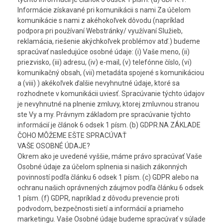
Informácie získavané pri komunikácii s nami Za účelom
komunikácie s nami z akéhokoľvek dôvodu (napríklad
podpora pri používaní Webstránky/ využívaní Služieb,
reklamácia, riešenie akýchkoľvek problémov atď.) budeme
spracúvať nasledujúce osobné údaje: (i) Vaše meno, (ii)
priezvisko, (iii) adresu, (iv) e-mail, (v) telefónne číslo, (vi)
komunikačný obsah, (vii) metadáta spojené s komunikáciou
a (viii) ) akékoľvek ďalšie nevyhnutné údaje, ktoré sa
rozhodnete v komunikácii uviesť. Spracúvanie týchto údajov
je nevyhnutné na plnenie zmluvy, ktorej zmluvnou stranou
ste Vy a my. Právnym základom pre spracúvanie týchto
informácií je článok 6 odsek 1 písm. (b) GDPR.NA ZÁKLADE
ČOHO MÔŽEME EŠTE SPRACÚVAŤ
VAŠE OSOBNÉ ÚDAJE?
Okrem ako je uvedené vyššie, máme právo spracúvať Vaše
Osobné údaje za účelom splnenia si našich zákonných
povinností podľa článku 6 odsek 1 písm. (c) GDPR alebo na
ochranu našich oprávnených záujmov podľa článku 6 odsek
1 písm. (f) GDPR, napríklad z dôvodu prevencie proti
podvodom, bezpečnosti sietí a informácií a priameho
marketingu. Vaše Osobné údaje budeme spracúvať v súlade