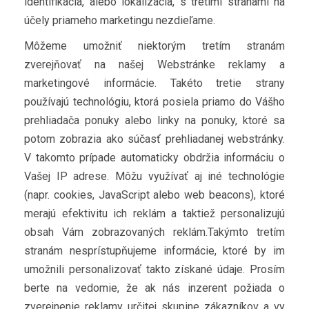
identifikácia, alebo lokalizácia, s tretími stranami na
účely priameho marketingu nezdieľame.
Môžeme umožniť niektorým tretím stranám
zverejňovať na našej Webstránke reklamy a
marketingové informácie. Takéto tretie strany
používajú technológiu, ktorá posiela priamo do Vášho
prehliadača ponuky alebo linky na ponuky, ktoré sa
potom zobrazia ako súčasť prehliadanej webstránky.
V takomto prípade automaticky obdržia informáciu o
Vašej IP adrese. Môžu využívať aj iné technológie
(napr. cookies, JavaScript alebo web beacons), ktoré
merajú efektivitu ich reklám a taktiež personalizujú
obsah Vám zobrazovaných reklám.Takýmto tretím
stranám nesprístupňujeme informácie, ktoré by im
umožnili personalizovať takto získané údaje. Prosím
berte na vedomie, že ak nás inzerent požiada o
zverejnenie reklamy určitej skupine zákazníkov a vy