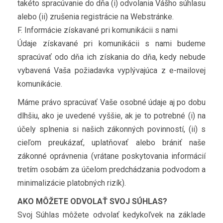
takéto spracúvanie do dňa (i) odvolania Vášho súhlasu
alebo (ii) zrušenia registrácie na Webstránke.
F. Informácie získavané pri komunikácii s nami
Údaje získavané pri komunikácii s nami budeme
spracúvať odo dňa ich získania do dňa, kedy nebude
vybavená Vaša požiadavka vyplývajúca z e-mailovej
komunikácie.
Máme právo spracúvať Vaše osobné údaje aj po dobu
dlhšiu, ako je uvedené vyššie, ak je to potrebné (i) na
účely splnenia si našich zákonných povinností, (ii) s
cieľom preukázať, uplatňovať alebo brániť naše
zákonné oprávnenia (vrátane poskytovania informácií
tretím osobám za účelom predchádzania podvodom a
minimalizácie platobných rizík).
AKO MÔŽETE ODVOLAŤ SVOJ SÚHLAS?
Svoj Súhlas môžete odvolať kedykoľvek na základe