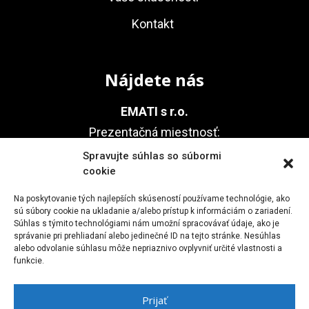
Kontakt
Nájdete nás
EMATI s r.o.
Prezentačná miestnosť:
Agátová 22, 841 01 Bratislava
Spravujte súhlas so súbormi
cookie
(areál Technické sklo, Dúbravka)
Na poskytovanie tých najlepších skúseností používame technológie, ako
sú súbory cookie na ukladanie a/alebo prístup k informáciám o zariadení.
Súhlas s týmito technológiami nám umožní spracovávať údaje, ako je
Kontakt
správanie pri prehliadaní alebo jedinečné ID na tejto stránke. Nesúhlas
alebo odvolanie súhlasu môže nepriaznivo ovplyvniť určité vlastnosti a
funkcie.
+421 911 723 902
emati.sro@gmail.com
Prijať