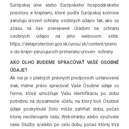
Európskej únie alebo Európskeho hospodárskeho
priestoru a krajinami, ktoré podľa Európskej komisie
zaručujú úroveň ochrany osobných údajov tak, ako sú
zčasu na čas zverejnené Úradom na ochranu
osobných údajov na jeho webovom sídle:
https://dataprotection.gov.sk/uoou/sk/content/preno
s-do-krajin-zarucujucich-primeranu-uroven- ochrany
AKO DLHO BUDEME SPRACÚVAŤ VAŠE OSOBNÉ
ÚDAJE?
Ak nie je v platných právnych predpisoch ustanovené
inak, máme právo spracúvať Vaše Osobné údaje vo
forme, ktorá umožňuje Vašu identifikáciu po dobu
potrebnú na dosiahnutie účelu, na ktorý boli Osobné
údaje poskytnuté (toto môže zahŕňať dobu, počas
ktorej navštevujete našu Webstránku alebo využívate
naše Služby a/alebo po celu dobu, počas ktorej trvá