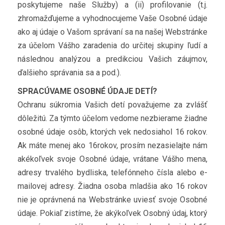
poskytujeme naše Služby) a (ii) profilovanie (t.j.
zhromažďujeme a vyhodnocujeme Vaše Osobné údaje
ako aj údaje o Vašom správaní sa na našej Webstránke
za účelom Vášho zaradenia do určitej skupiny ľudí a
následnou analýzou a predikciou Vašich záujmov,
ďalšieho správania sa a pod.).
SPRACÚVAME OSOBNÉ ÚDAJE DETÍ?
Ochranu súkromia Vašich detí považujeme za zvlášť
dôležitú. Za týmto účelom vedome nezbierame žiadne
osobné údaje osôb, ktorých vek nedosiahol 16 rokov.
Ak máte menej ako 16rokov, prosím nezasielajte nám
akékoľvek svoje Osobné údaje, vrátane Vášho mena,
adresy trvalého bydliska, telefónneho čísla alebo e-
mailovej adresy. Žiadna osoba mladšia ako 16 rokov
nie je oprávnená na Webstránke uviesť svoje Osobné
údaje. Pokiaľ zistíme, že akýkoľvek Osobný údaj, ktorý