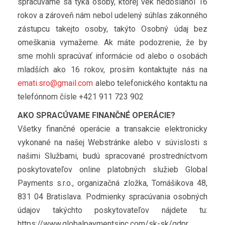
spracúvame sa týka osoby, ktorej vek nedosiahol 16
rokov a zároveň nám nebol udelený súhlas zákonného
zástupcu takejto osoby, takýto Osobný údaj bez
omeškania vymažeme. Ak máte podozrenie, že by
sme mohli spracúvať informácie od alebo o osobách
mladších ako 16 rokov, prosím kontaktujte nás na
emati.sro@gmail.com
alebo telefonického kontaktu na
telefónnom čísle +421 911 723 902
AKO SPRACÚVAME FINANČNÉ OPERÁCIE?
Všetky finančné operácie a transakcie elektronicky
vykonané na našej Webstránke alebo v súvislosti s
našimi Službami, budú spracované prostredníctvom
poskytovateľov online platobných služieb Global
Payments s.r.o., organizačná zložka, Tomášikova 48,
831 04 Bratislava. Podmienky spracúvania osobných
údajov takýchto poskytovateľov nájdete tu:
https://www.globalpaymentsinc.com/sk-sk/gdpr.