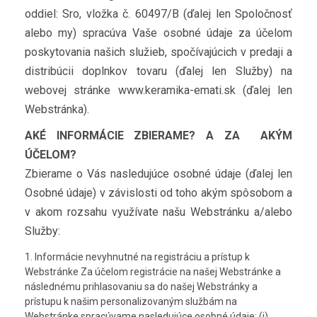
oddiel: Sro, vložka č. 60497/B (ďalej len Spoločnosť
alebo my) spracúva Vaše osobné údaje za účelom
poskytovania našich služieb, spočívajúcich v predaji a
distribúcii doplnkov tovaru (ďalej len Služby) na
webovej stránke www.keramika-emati.sk (ďalej len
Webstránka).
AKÉ INFORMÁCIE ZBIERAME? A ZA AKÝM
ÚČELOM?
Zbierame o Vás nasledujúce osobné údaje (ďalej len
Osobné údaje) v závislosti od toho akým spôsobom a
v akom rozsahu využívate našu Webstránku a/alebo
Služby:
Informácie nevyhnutné na registráciu a prístup k
Webstránke Za účelom registrácie na našej Webstránke a
následnému prihlasovaniu sa do našej Webstránky a
prístupu k našim personalizovaným službám na
Webstránke spracúvame nasledujúce osobné údaje: (i)