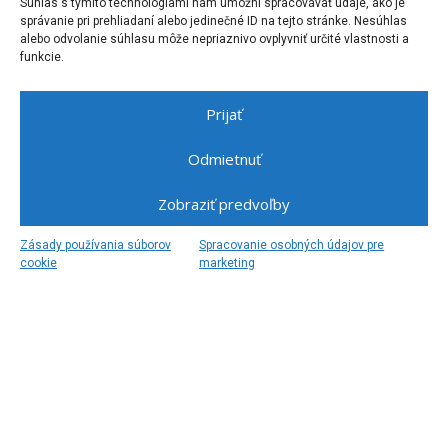
Súhlas s týmito technológiami nám umožní spracovávať údaje, ako je
správanie pri prehliadaní alebo jedinečné ID na tejto stránke. Nesúhlas
alebo odvolanie súhlasu môže nepriaznivo ovplyvniť určité vlastnosti a
funkcie.
Prijať
Odmietnuť
Zobraziť predvoľby
Zásady používania súborov
Spracovanie osobných údajov pre
cookie
marketing
KERAMIKA EMATI