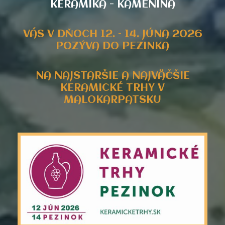
KERAMIKA - KAMENINA
VÁS V DŇOCH 12. – 14. JÚNA 2026
POZÝVA DO PEZINKA
NA NAJSTARŠIE A NAJVÄČŠIE
KERAMICKÉ TRHY V
MALOKARPATSKU