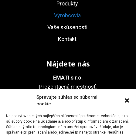
Produkty
Výrobcovia
Vaše skúsenosti
Kontakt
Nájdete nás
EMATI s r.o.
Prezentačná miestnosť:
Agátová 22, 841 01 Bratislava
Spravujte súhlas so súbormi
cookie
(areál Technické sklo, Dúbravka)
Na poskytovanie tých najlepších skúseností používame technológie, ako
sú súbory cookie na ukladanie a/alebo prístup k informáciám o zariadení.
Súhlas s týmito technológiami nám umožní spracovávať údaje, ako je
Kontakt
správanie pri prehliadaní alebo jedinečné ID na tejto stránke. Nesúhlas