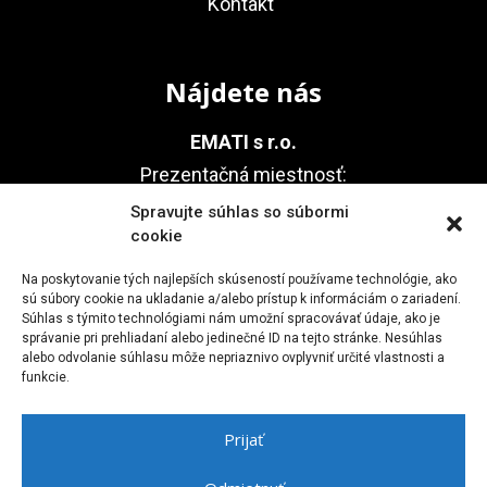
Kontakt
Nájdete nás
EMATI s r.o.
Prezentačná miestnosť:
Agátová 22, 841 01 Bratislava
Spravujte súhlas so súbormi
cookie
(areál Technické sklo, Dúbravka)
Na poskytovanie tých najlepších skúseností používame technológie, ako
sú súbory cookie na ukladanie a/alebo prístup k informáciám o zariadení.
Súhlas s týmito technológiami nám umožní spracovávať údaje, ako je
Kontakt
správanie pri prehliadaní alebo jedinečné ID na tejto stránke. Nesúhlas
alebo odvolanie súhlasu môže nepriaznivo ovplyvniť určité vlastnosti a
funkcie.
+421 911 723 902
emati.sro@gmail.com
Prijať